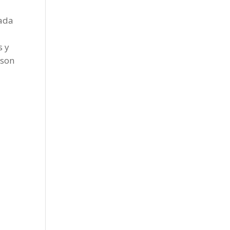
cada
s y
 son