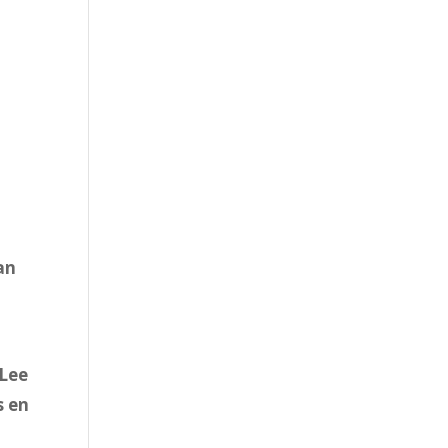
an
a
 Lee
s en