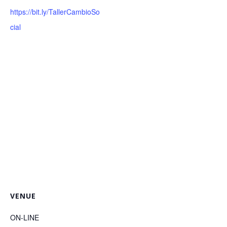
https://bit.ly/TallerCambioSo
cial
VENUE
ON-LINE