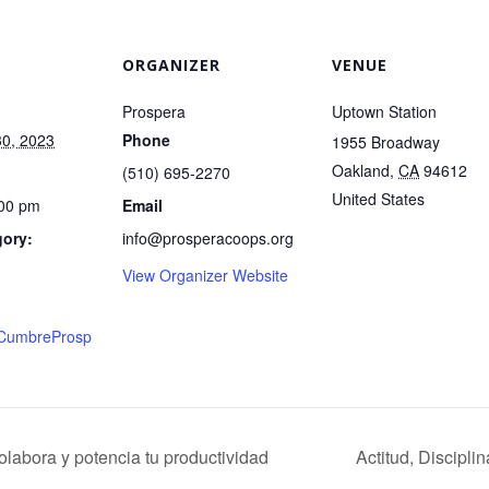
ORGANIZER
VENUE
Prospera
Uptown Station
0, 2023
Phone
1955 Broadway
Oakland
,
CA
94612
(510) 695-2270
United States
:00 pm
Email
gory:
info@prosperacoops.org
View Organizer Website
ly/CumbreProsp
labora y potencia tu productividad
Actitud, Discipl