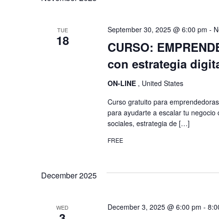
Navigation
Keyword.
September 30, 2025 @ 6:00 pm
-
N
TUE
18
CURSO: EMPRENDE Y
con estrategia digita
ON-LINE
, United States
Curso gratuito para emprendedoras n
para ayudarte a escalar tu negocio
sociales, estrategia de […]
FREE
December 2025
December 3, 2025 @ 6:00 pm
-
8:0
WED
3