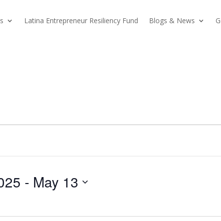
s
Latina Entrepreneur Resiliency Fund
Blogs & News
G
025
 - 
May 13