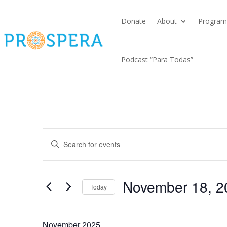
Donate
About
Program
Podcast “Para Todas”
Events
Events
Enter
Search
Keyword.
Search
and
November 18, 2
for
Today
Views
Events
Select
by
date.
November 2025