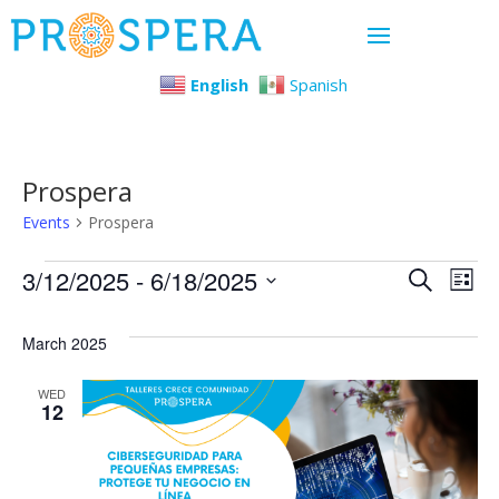
English
Spanish
Prospera
Events
Prospera
Events
Even
Ev
3/12/2025
 - 
6/18/2025
Search
List
Select
Vi
Sear
March 2025
date.
Na
and
WED
12
View
Navi